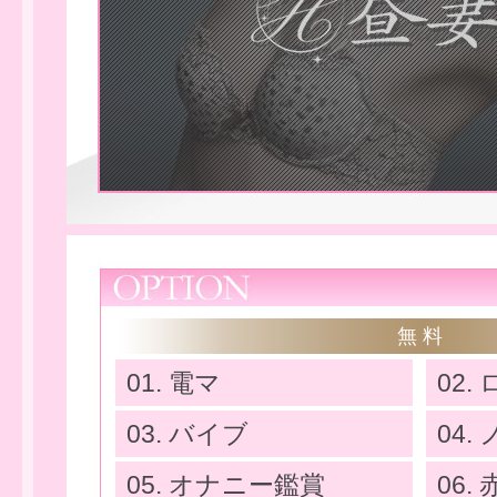
無 料
01. 電マ
02.
03. バイブ
04
せ
05. オナニー鑑賞
06