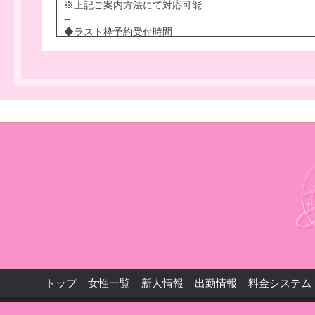
※上記ご案内方法にて対応可能
--
◆ラスト枠予約受付時間
出勤時間内に、ご予約のお電話いただければ
「65分～180分」まで、ご予約案内可能です。
◆NG駅：なし
■琵琶湖線
京都 山科 大津 膳所 石山 瀬田 南草津 草津 栗東 守山 
河瀬 南彦根 彦根
■湖西線
大津京 唐崎 比叡山坂本 おごと温泉 堅田
■草津線
手原 石部 甲西 三雲
■京阪石山坂本線
石山寺 唐橋前 京阪石山 粟津 瓦ヶ浜 中ノ庄 膳所本町 錦
寺 別所 皇子山 近江神宮前 南滋賀 滋賀里 穴太 松ノ馬
■北陸本線
米原 田村 坂田 長浜
☆京都線☆琵琶湖線☆山陰本線
京都 山科 西大路 桂川 丹波口 二条 円町 花園 太秦 嵯
トップ
女性一覧
新人情報
出勤情報
料金システム
☆京都市地下鉄
竹田 くいな橋 十条 九条 京都 五条 四条 烏丸御池 丸太町
国際会館 山科 御陵 蹴上 東山 三条京阪 京都市役所前 烏