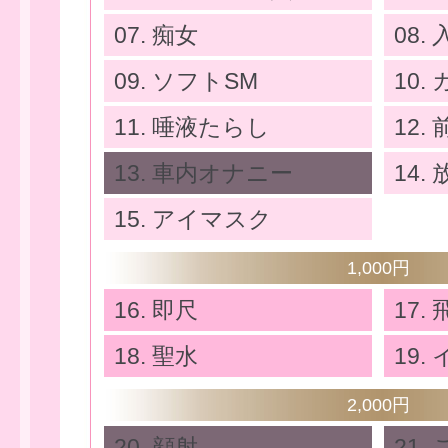
07. 痴女
08.
09. ソフトSM
10
11. 唾液たらし
12
13. 車内オナニー
14.
15. アイマスク
1,000円
16. 即尺
17
せ
18. 聖水
19.
2,000円
20. 顔射
21.