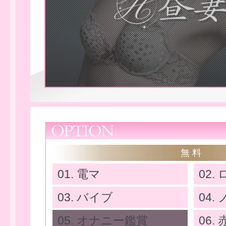
無 料
01. 電マ
02.
03. バイブ
04
せ
05. オナニー鑑賞
06