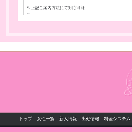
※上記ご案内方法にて対応可能
--
◆ラスト枠予約受付時間
出勤時間内に、ご予約のお電話いただければ
「65分～180分」まで、ご予約案内可能です。
◆NG駅：なし
■琵琶湖線
京都 山科 大津 膳所 石山 瀬田 南草津 草津 栗東 守山 
河瀬 南彦根 彦根
■湖西線
大津京 唐崎 比叡山坂本 おごと温泉 堅田
■草津線
手原 石部 甲西 三雲
■京阪石山坂本線
石山寺 唐橋前 京阪石山 粟津 瓦ヶ浜 中ノ庄 膳所本町 錦
寺 別所 皇子山 近江神宮前 南滋賀 滋賀里 穴太 松ノ馬
■北陸本線
米原 田村 坂田 長浜
トップ
女性一覧
新人情報
出勤情報
料金システム
☆京都線☆琵琶湖線☆山陰本線
京都 山科 西大路 桂川 丹波口 二条 円町 花園 太秦 嵯
☆京都市地下鉄