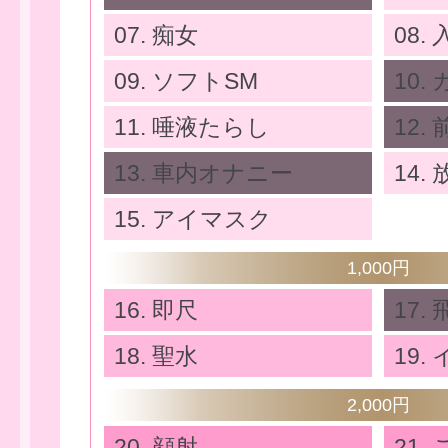
07. 痴女
08.
09. ソフトSM
10
11. 唾液たらし
12
13. 車内オナニー
14.
15. アイマスク
1,000円
16. 即尺
17
せ
18. 聖水
19.
2,000円
20. 顔射
21.